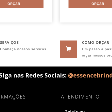
SERVIÇOS
COMO ORÇAR
Conheça nossos serviços
Um passo a pas
orçar nossos pr
Siga nas Redes Sociais:
@essencebrin
ORMAÇÕES
ATENDIMENTO
Telefones