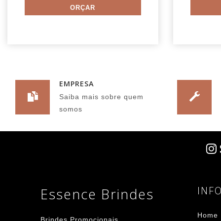
EMPRESA
Saiba mais sobre quem
somos
INF
Essence Brindes
Home
Brindes Promocionais