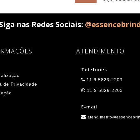
Siga nas Redes Sociais:
@essencebrin
ORMAÇÕES
ATENDIMENTO
Telefones
alização
11 9 5826-2203
ca de Privacidade
11 9 5826-2203
zação
E-mail
atendimento@essencebrin