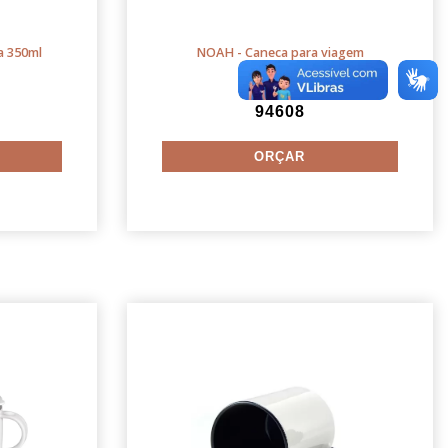
a 350ml
NOAH - Caneca para viagem
94608