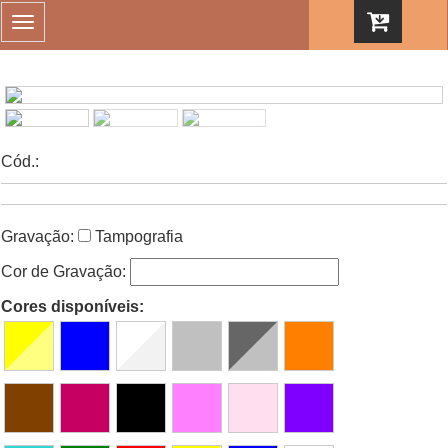
Toggle
navigation
Cód.:
Gravação:
Tampografia
Cor de Gravação:
Cores disponíveis: