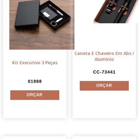
Caneta E Chaveiro Em Abs /
Alumínio
Kit Executivo 3 Peças
CC-73441
01988