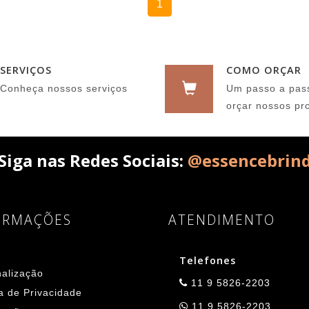
1
SERVIÇOS
COMO ORÇAR
Conheça nossos serviços
Um passo a pas
orçar nossos pr
Siga nas Redes Sociais:
@essencebrin
ORMAÇÕES
ATENDIMENTO
Telefones
alização
11 9 5826-2203
ca de Privacidade
11 9 5826-2203