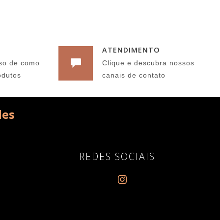
ATENDIMENTO
so de como
Clique e descubra nossos
odutos
canais de contato
des
REDES SOCIAIS